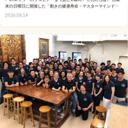
末の日曜日に開催した「動きの健康寿命・マスターマインド」
は、実際に出会える時間の重要さを再認識することができた、
2026.06.14
最高に楽しくて充実した時間となりました。✨ 対面イベントは
最高ではあるのですが、とはいえ、現実的に考える時、限られ
た時間の中で学びたいことを自分の時間枠に合わせて学ぶこと
ができるオンラインの学びの機会が得られることも素晴らしい
と思うのです。 来週末の土日にライブ配信となるDr.エミリー・
スプリカルのMOVEPROウェビナー「アスレチックアーチ:足底
腱膜がいかにスピード、安定性、パワーを生み出すのか」で
は、Dr.エミリーが、ランニングをはじめとするパフォーマンス
において、いかに足部のアーチ構造、足底腱膜から全身のファ
シアのネットワークが重要な役割を果たすのかを、構造と感覚
の側面からわかりやすく解説してくれます。🏃🏻‍♀️‍➡️ さらに、弾性
を高めるために実際何ができるのか？豊富な実技を使って、よ
り実践的にシェアしてくれる「わかりやすくて使いこなせる」
ウェビナーになること間違いなし！⚡ 様々なスポーツを楽しむ
方、特にランニングのパフォーマンスと効率性を高めたいと思
っている方、そしてランナーをはじめとするアスリートの指導
や治療を担当されている方、いつまでもカンガルーのように楽