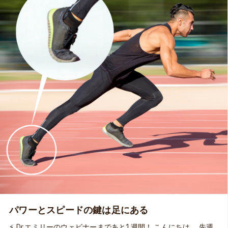
るギフトである床反力を、ネガティブな衝撃として受け取るの
ではなく、エネルギーのポテンシャルとして最大限に活用する
ための秘訣を知りたいのではないかと思います。⚡ この「アス
レチック・アーチ：足底腱膜がいかにスピード、安定性、パワ
ーを生み出すか」と、9月5&6日にライブ配信となる「アーチへ
の過負荷：足底腱膜炎はなぜ起こるのか その原因と解決策」
を同時にお申し込みいただけば、15%オフ（合計割引額：
¥3,793）になる期間限定オファーは、今週の日曜日、6月21日
の11:00まで！ MOVEPROウェビナーのシリーズは、アーカイ
ブビデオ付きですから、ライブ配信時に受講できない方にも安
心してお申し込みをいただけます。🎥 ライブ参加者にはNSCA
とJATIの継続教育単位が付与されます！ バネのように効率的に
弾む身体を取り戻したいなら、ぜひその秘訣を学んでみてくだ
さい。🦘 👉 詳細はこちら
パワーとスピードの鍵は足にある
⚡ Dr.エミリーのウェビナーまであと1週間！ こんにちは。 先週