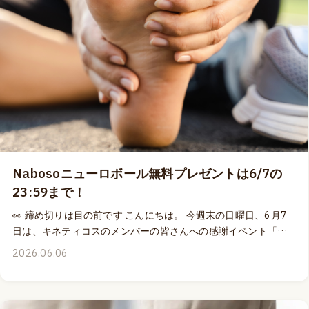
目の行き届いたプロに徹したラボの空間で、トッド・ガルシア
とトム・マイヤーズに加えて、解剖学に深い知識と経験を持つ
アシスタントの指導者達と共に解剖に参加する、他に類を見な
い高レベルの解剖実習クラス。このクラスに、日本語の言語サ
ポート付きで参加できる貴重なチャンスが近づいてきました ✨
📍 2026年10月20日〜23日の4日間、アメリカ合衆国コロラド
州ボルダー（最寄空港はデンバー空港）のトッド・ガルシアの
ラボで開催されるアナトミートレイン解剖実習クラス（日本人
クラス）には、既に定員数の70%のお申し込みをいただいてい
ます。 ボルダーでの解剖実習クラスに、私たちキネティコスが
Nabosoニューロボール無料プレゼントは6/7の
言語サポートを提供させていただく、日本人グループを対象と
したクラスの開催は、おそらく今回が最後になると思います。
23:59まで！
もし、解剖実習クラスへの参加を検討中である、とか、いつか
👀 締め切りは目の前です こんにちは。 今週末の日曜日、6月7
参加しようと思っている、というのであれば、決断は今！だと
日は、キネティコスのメンバーの皆さんへの感謝イベント「動
思います。 今回のクラスに申し込み損ねたら、次回トム・マイ
きの健康寿命：マスターマインド」を開催させていただくので
ヤーズと一緒に解剖クラスに参加できるチャンスは、来年ま
2026.06.06
すが、私自身のプレゼンテーションスライドを眺めたり、豪華
で。それも、言語サポートのあるクラスではなく、インターナ
講師陣のプレゼンテーション資料を眺めたりしてワクワク感を
ショナルのクラスに参加してご自身でナビゲートをすることに
募らせ中です。 この6月7日は、マスターマインド開催のみでな
なります。 毎朝60分間のトムのレクチャーも日本語通訳付き