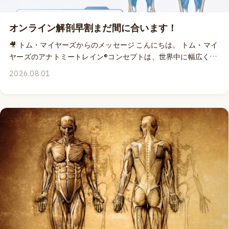
オンライン解剖早割まだ間に合います！
🎥 トム・マイヤーズからのメッセージ こんにちは。 トム・マイ
ヤーズのアナトミートレイン®コンセプトは、世界中に幅広く伝
わっていて、インターネット上には、直接トムから学んだこと
2026.08.01
もなく、「アナトミートレイン®」を指導する資格も有さない方
達が、平気でIPも商標登録も無視して「アナトミートレイン教
えます」的な広告を出したりしていますよねぇ。IPに対するリ
テラシーの低さ加減にがっかりはしますが、と同時に、「アナ
トミートレイン®」を、まるで一般名詞であるかのように、ここ
まで広めてしまったトムは、すごいよなぁ、とも思います。🌍
そのトム・マイヤーズが解説を提供する「アナトミートレイン®
ディープフロントライン」のオンライン解剖クラスの開催が、8
月15&16日の週末に近づいてまいりました。そしてトムからの
ビデオメッセージもつい昨日届きました。 😄 2年ぶりにオンラ
イン解剖クラスの解説に戻ってくるトムは、ワクワクしすぎて
日程を言い間違えてはいますが、間違いなく8/15&16のライブ
配信でございます。 ✨ トムのビデオが、早期申込割引