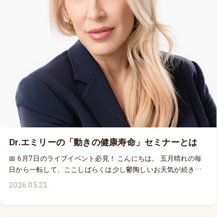
ク・アーチ：足底腱膜がいかにスピード、安定性、パワーを生
み出すのか」 では、足底腱膜を単なる解剖学的構造としてでは
なく、身体のバネと感覚システムの両面から深く掘り下げてい
きます。 ライブ参加者は 🎓 NSCA：0.4CEU（A） 🎓 JATI：2
単位 の継続教育単位取得対象です。 もちろん、MOVEPROウェ
ビナーには収録ビデオが含まれていますので、ライブ参加でき
ない方も安心してお申し込みいただけます。📹 そして現在、 ⚡
6月「アスレチック・アーチ：足底腱膜がいかにスピード、安定
性、パワーを生み出すのか」 ⚡ 9月「アーチへの過負荷：足底腱
膜炎はなぜ起こるのか — その原因と解決策」 の両方をお申し込
みいただくと、お好きな色の「ナボソニューロボール」を1個無
料でプレゼントしています。🎁 この特別キャンペーンは6月7日
Dr.エミリーの「動きの健康寿命」セミナーとは
（日）23:59まで。 Dr.エミリーから足底腱膜について体系的に
学べるこの機会を、どうぞお見逃しなく。 👉 Dr.エミリーのイ
📅 6月7日のライブイベント必見！ こんにちは。 五月晴れの毎
ベント詳細はこちら
日から一転して、ここしばらくは少し鬱陶しいお天気が続きそ
うですね。こんな天候の時にも動くことを楽しむ習慣は常に大
2026.05.21
切にしていたい。健康で長生きをするためには、日々の動きや
バランス、身体感覚のクオリティが重要な役割を果たすから。
6月7日（日）に東京で開催するキネティコスの対面イベントで