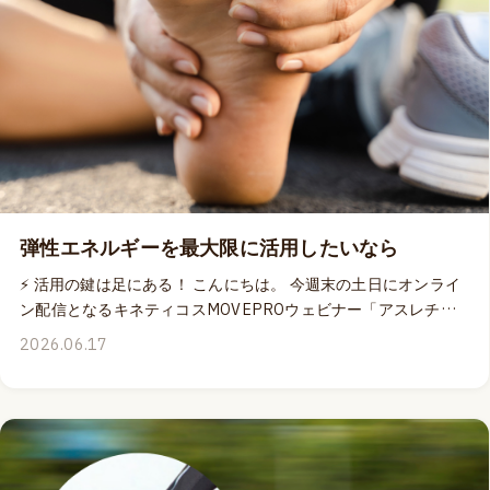
ます。 皆さまからいただいたご回答は、Success Clubをより価
値あるものにするための大切な参考とさせていただきます。 📅
回答期限：7月5日（日）23:59まで ▶ Success Club事前アンケ
ートはこちら Success Clubへの参加をご希望の方へ ⭐ Success
Clubは、プレミアムメンバー限定の新しいサービスです。
2026年のSuccess Clubは、7月13日の週よりスタート予定で
す。 参加をご希望の方は、7月5日（日）23:59までにプレミア
ムメンバーへお申込みください。 ▶ プレミアムメンバーシップ
の詳細・お申込みはこちら 皆さまと共に学び、成長できる機会
弾性エネルギーを最大限に活用したいなら
となることを、スタッフ一同楽しみにしております。😊 どうぞ
よろしくお願いいたします。
⚡ 活用の鍵は足にある！ こんにちは。 今週末の土日にオンライ
ン配信となるキネティコスMOVEPROウェビナー「アスレチッ
ク・アーチ：足底腱膜がいかにスピード、安定性、パワーを生
2026.06.17
み出すか」のスライド資料がDr.エミリーから届きました。現在
絶賛日本語翻訳中のスライド資料を眺めながら、重力と床反力
から受け取るエネルギーを最大限に活用するために、いかに足
の構造と知覚が重要であるのかを再確認しているところです。
ジョギングを楽しむ人も、ランニングを真剣にトレーニングや
競技の一環として実践している人も、重力が私達に与えてくれ