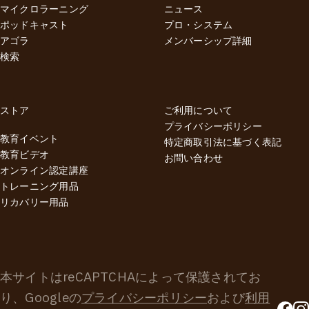
で、一時凌ぎではない長期的な回復戦略のアイデアをシェアし
マイクロラーニング
ニュース
てくれます。 Dr.エミリーによる上記2つのウェビナーを同時に
ポッドキャスト
プロ・システム
お申し込みいただくと、なんとお好きな色の「ナボソニューロ
アゴラ
メンバーシップ詳細
ボール」を1個無料でプレゼント！🎁 さらに、Dr.エミリーがオ
検索
ンラインでセミナー登壇してくれる、6月7日（日）東京開催の
対面イベント「動きの健康寿命：マスターマインド」と同時に
お申し込みいただくと、ウェビナー参加費が10%オフになっち
ストア
ご利用について
ゃいます！🔥 （すでにマスターマインドにお申し込みの方は、
プライバシーポリシー
ウェビナー購入時に自動的に10%オフが適用されます。）
教育イベント
特定商取引法に基づく表記
MOVEPROウェビナーは、収録ビデオ付きですから、ライブで
教育ビデオ
お問い合わせ
参加できない方も安心してお申し込みいただけます。 私達の身
オンライン認定講座
体と動きの基盤である足部、そして身体全体のバネ＆パワーの
トレーニング用品
源である足底腱膜についての理解を深めてケガを予防し、痛み
リカバリー用品
を管理し、パフォーマンス向上を目指したいなら、Dr.エミリー
のウェビナーシリーズは絶対見逃すべきではないと思います。
💪 この超お得なキャンペーンは、6月7日（日）23:59までの期
間限定となります。チャンスを逃すな！ 👉 Dr.エミリーのイベ
本サイトはreCAPTCHAによって保護されてお
ント詳細はこちら
り、Googleの
プライバシーポリシー
および
利用