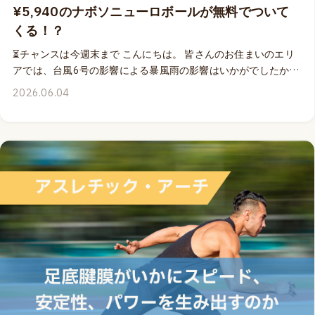
¥5,940のナボソニューロボールが無料でついて
くる！？
⏳チャンスは今週末まで こんにちは。 皆さんのお住まいのエリ
アでは、台風6号の影響による暴風雨の影響はいかがでしたか？
🌧️ 大きな被害などがなかったことをお祈りいたしております。
2026.06.04
いつでもどこにいても、どんな天候でも、学びたい時に学びた
いことにアクセスできる、オンライン配信のウェビナーや、ア
ーカイブビデオは、こういった悪天候の日でも学び続けること
を応援してくれるもの。 今月の20&21日の2日間、各日2時間ず
つの計4時間の時間枠で、Naboso開発者である足病医Dr.エミリ
ーが提供するMOVEPROウェビナー「アスレチック・アーチ：
足底腱膜がいかにスピード、安定性、パワーを生み出すのか」
では、全身をつなぐファシアのネットワークの弾性リコイルを
最適化し、よりパワフルに、より素速く地面を蹴ることができ
る、より効率的な身体を獲得する秘訣をシェアします 👣⚡ 🎁 こ
のウェビナーと9月5&6日にお届けする「アーチへの過負荷：足
底腱膜炎はなぜ起こるのか その原因と解決策」に同時にお申
し込みをいただくと、Dr.エミリーが開発したNabosoニューロボ
ールを1個無料でプレゼントする特別キャンペーンは、今週末日