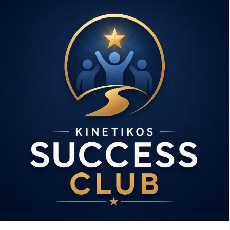
プ・フロント・ラインの構造のみでなく、その奥深い意味合い
と機能を解説してくれるのは、アナトミートレインの著者ト
ム・マイヤーズ。そしてあり得ないほどに精確で巧みな解剖を
担当してくれるのはトッド・ガルシア。逐次通訳は私、谷佳織
が担当をさせていただきます。 久々にトムがオンライン解剖の
解説に戻ってきてくれること、ディープ・フロント・ラインの
舌から足趾までの繋がりをしっかりじっくり観察できることに
加えて、今回は超ボーナス！ライブ参加が難しい方でも、各日
終了後24時間以内を目安に配信される収録ビデオを30日間何度
でもご視聴いただけます。🎉 今までオンライン解剖クラスに参
加をしたことがない、という方も、スケジュール的に余裕がな
いかも、と思っていた方も、ディープ・フロント・ラインに以
前から関心があったという方も、とにかく見逃せないクラスに
なること間違いありません。 💡とんでもなくお得な早期申込割
引が適用される期間内にちょっと急いでお申し込みください。
👉 詳細はこちら