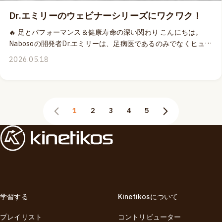
因と解決策」で、負荷、感覚入力、組織の適応から紐解く足底
Dr.エミリーのウェビナーシリーズにワクワク！
腱膜痛への理解を深め、問題解決の方法を提供します。 🎁 Dr.エ
ミリーによる上記のMOVEPROウェビナーを同時にお申し込み
🔥 足とパフォーマンス＆健康寿命の深い関わり こんにちは。
いただくと、「ナボソ・ニューロボール」を1個無料でプレゼン
Nabosoの開発者Dr.エミリーは、足病医であるのみでなくヒュー
ト！ さらに！🔥 6月7日に開催する対面イベント「動きの健康寿
マンムーブメントの専門家でもあります。 理解しやすい表現と
2026.05.18
命：マスターマインド」と同時に申し込めば、上記のウェビナ
実践的な動きへの応用を取り入れたエミリーの指導は、足と身
ーが10%オフになります！（マスターマインドに申し込み済の
体の動きに関する奥深い理解と豊富な経験を持っているからこ
方はウェビナー購入時に10%割引が自動適用されます） ⏳ Dr.エ
そ、複雑になりすぎがちなテーマをシンプルに噛み砕いて、誰
ミリー関連の本キャンペーンは6月7日（日）23:59までの期間
にでもアクセスしやすい素晴らしい学びの経験を提供してくれ
限定ですから、ちょっとだけ慌ててくださいね〜！ 👉 Dr.エミ
1
2
3
4
5
るのだと思います。✨ キネティコスMOVEPROウェビナーシリ
リーのイベント詳細はこちら
ーズでは、6月と9月に足底腱膜に注目した2つのウェビナーを
お届けします： 🦶 6月の「アスレチックアーチ：足底腱膜がい
かにスピード、安定性、パワーを生み出すのか」では、ランや
ジャンプをはじめとしたスポーツパフォーマンスに、バネとパ
ワーを生み出し効果的に衝撃吸収することができる足底腱膜の
重要な役割とトレーニング方法をカバーします。 ⚡ 9月の「アー
チへの過負荷：足底腱膜炎はなぜ起こるのか その原因と解決
学習する
Kinetikosについて
策」では、足部の問題としてよく見られるにも関わらず誤解さ
れがちな足底腱膜痛を、様々な視点から捉え、理解を深めた上
プレイリスト
コントリビューター