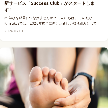
新サービス「Success Club」がスタートしま
す！
🌱 学びを成果につなげませんか？ こんにちは。 このたび
Kinetikosでは、2026年後半に向けた新しい取り組みとして、
Success Clubをスタートします。🎉 Kinetikosはこの13年間、
2026.07.01
多くの運動指導者や治療家の皆さまへ継続教育をご提供してき
ました。 しかし、学ぶことと、それを日々の現場で成果につな
げることは必ずしも同じではありません。 新しい知識をどのよ
うに整理し、統合し、自分自身のサービスへ落とし込んでいく
のか。 そして、その積み重ねを通して、より良いプロフェッシ
ョナルとして成長し、自分らしい成功を築いていくこと。🌱
Success Clubは、そのプロセスをサポートするために誕生した
新しいプログラムです。 2026年末までの約6か月間にわたり、
オンラインミーティング（全6回 - 収録ビデオ付き）Success
Club限定コンテンツ を通して、参加者同士が共に学び、考え、
成長していく機会をご提供します。🤝 まずは、ぜひ事前アンケ
ートにご協力ください。 アンケートは匿名で、1〜2分程度でご
回答いただけます。 職業や仕事内容、クライアント、目標、そ
して日々直面している課題についてお聞きする内容となってい