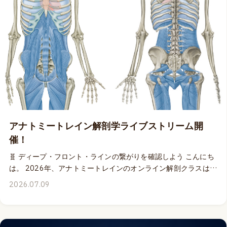
いう方も、今回のオンライン解剖クラスから、各日のライブ配
信終了後24時間以内を目安にリリースされるアーカイブ収録ビ
デオに30日間何度でもアクセスできますから、安心してお申し
込みいただけます。 👨‍🏫 オンライン解剖クラスの解説には、約
2年ぶりに、アナトミートレイン著者であるトム・マイヤーズが
登場します。 ディープ・フロント・ラインというコンセプトの
意味合いを理解しながら、実際の身体構造の連続性をトッド・
ガルシアの素晴らしい解剖スキルによって鮮明な画面で確認で
きる最高の学びの時間になります。日本語通訳は、私、谷佳織
が担当させていただきます。 ✨ ぜひご参加くださいね！ 👉 詳
細はこちら
アナトミートレイン解剖学ライブストリーム開
催！
🧬 ディープ・フロント・ラインの繋がりを確認しよう こんにち
は。 2026年、アナトミートレインのオンライン解剖クラスは開
催されないのかなぁ？と不安な気持ちになってしまっていた皆
2026.07.09
さんに朗報です。✨ なんと来月！8月15&16日の週末に、アナ
トミートレインの「コア」の定義である「ディープ・フロン
ト・ライン」の繋がりをしっかりと確認する各日3時間ずつ合計
6時間のオンライン解剖クラスが配信となります！📺 ディー