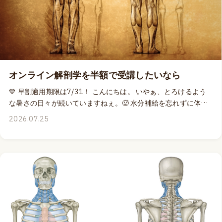
（¥43,978 → ¥21,989）の適用期限の前々日に届いてしまった
ので、このビデオを見て「よし！」と申し込みを決意される
方々に手を差し延べるべく、早割適用期限を8月3日（月）の
23:59まで3日間延長させていただくことにいたしました。
15&16日のライブ配信時に参加できなくても、配信後に編集を
終えて提供されるアーカイブビデオに30日間、何度でもアクセ
スできますから、安心してお申し込みいただけます。 🦴 今回の
オンライン解剖学を半額で受講したいなら
ディープフロントラインの解剖では、解剖の匠トッド・ガルシ
💙 早割適用期限は7/31！ こんにちは。 いやぁ、とろけるよう
アがどのような新しい観点からの解剖を見せてくれるのか？私
な暑さの日々が続いていますねぇ。🥵 水分補給を忘れずに体調
自身、期待にワクワクしつつ、そろそろ通訳としての準備を始
管理をしっかりしなきゃぁ！という今の時期に、もう一つ忘れ
めなければならないぞ、と気合を入れ始めております。 💻 オン
2026.07.25
て欲しくないのは、アナトミートレインオンライン解剖クラス
ラインでお会いしましょう！ 👉 詳細はこちら
の早割適用期限です。📅 アナトミートレインの本を読んでいな
い人でも、おそらくどこかで聞いたことがある「ディープ・フ
ロント・ライン」は、舌から足趾まで繋がるファシアの連結で
す。🦴 このラインをそっくりそのままオンライン解剖で確認す
ることができる2日間、各日3時間ずつ、合計6時間の最高に素
晴らしいクラスを、なぁんと、なんと、通常参加価格の50%オ
フで申し込める（¥43,978 → ¥21,989）の早割適用期限が7月
31日23:59に迫ってまいりました。✨ 📺 ライブ参加できないと