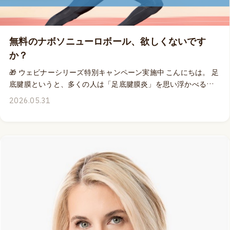
曜日、6月7日の23:59までの期間限定です。 私は、2つに割っ
たドーム状のニューロボールを洗面台の前に置いて、歯磨きを
するたびに足底の5つのポイントを刺激しているのですが、ニュ
無料のナボソニューロボール、欲しくないです
ーロボールは、足底からの感覚入力にも、血液循環の促進に
か？
も、ファシアへの水和作用向上にも、とにかく便利に役立って
くれる優れもの。💡 ¥5,940のニューロボールを1つ無料で、そ
🎁 ウェビナーシリーズ特別キャンペーン実施中 こんにちは。 足
れもブルーかライムイエローの好きな色を選んでゲットでき
底腱膜というと、多くの人は「足底腱膜炎」を思い浮かべるか
る、めっちゃ嬉しいチャンスですから、見逃さないでください
もしれません。 しかし、足底腱膜は単なる痛みの原因となる組
2026.05.31
ね！ 👉 Dr.エミリーのイベント詳細はこちら
織ではなく、スピード、安定性、パワー、そして効率的な動き
にも大きく関わる、身体の重要なパフォーマンス構造です。🦶
だからこそ、足部や足底腱膜についての理解は、トレーナー、
治療家、リハビリテーション専門職、ピラティスインストラク
ターなど、あらゆる動きの専門家にとって価値のある知識だと
思います。 そして、このテーマについて学ぶ講師として、Dr.エ
ミリー・スプリカルほど適任な人物はなかなかいません。
NABOSOの開発者であり、機能的足病医であり、ヒューマンム
ーブメント専門家でもあるDr.エミリーは、長年にわたり足部機
能とパフォーマンスの関係について世界中で教育活動を行って
います。🌎 6月開催のMOVEPROウェビナー 🦶「アスレチッ