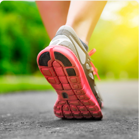
は、4名の素晴らしいプレゼンターによるセミナーを提供しま
す。トップバッターはDr.エミリー・スプリカル 🎓 エミリーは会
場登壇ではなく、オンライン登壇となりますが、75分間の時間
枠の中で、「ムーブメント・ロンジェビティ（動きの健康寿
命）」という概念を掘り下げます。これは、生涯を通じて可動
性、安定性、自信、そして自立性を維持する能力のことです。
受講者の皆さんは、なぜ「運動の量」だけでなく「運動の質」
が、健康的なエイジングにおいて最も見落とされがちな柱の一
つであるのかを学びます 🧠 寿命を伸ばすだけでなく、健康寿命
を最大化するための、新しい処方箋を科学と実践の両面から学
ぶチャンスです。 このセミナーはビデオ収録をいたしません。
6月7日のマスターマインドイベントに参加される方のみが学べ
る内容となります。今からでもまだ間に合いますよ！ さらにDr.
エミリーは、 🦶 6月オンライン配信となるMOVEPROウェビナ
ー「アスレチック・アーチ：足底腱膜がいかにスピード、安定
性、パワーを生み出すのか」で、ファシア、フォース、感覚知
能からアスリートの足の持つ可能性を最大限に引き出す方法を
シェアします。 ⚡ 9月オンライン配信となるMOVEPROウェビナ
ー「アーチへの過負荷：足底腱膜炎はなぜ起こるのか その原