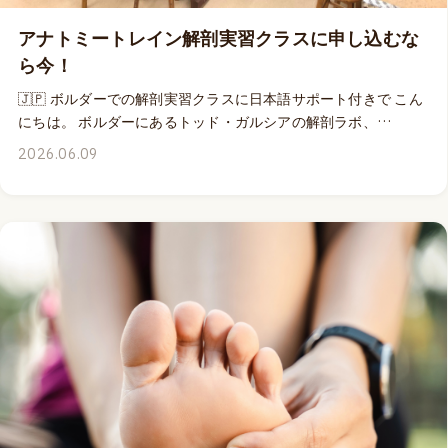
に弾むような身体を維持したいと思っている方、全ての皆さん
にとって必見のウェビナーになると思います。🦘 このウェビナ
アナトミートレイン解剖実習クラスに申し込むな
ーと9月5&6日に配信となるDr.エミリーのMOVEPRO「アーチ
ら今！
への過負荷：足底腱膜炎はなぜ起こるのか その原因と解決
🇯🇵 ボルダーでの解剖実習クラスに日本語サポート付きで こん
策」を同時にお申し込みいただくと両クラス共に15%オフが適
にちは。 ボルダーにあるトッド・ガルシアの解剖ラボ、
用されるチャンスは6月21日（日）11:00まで。 MOVEPROウ
Laboratory of Anatomical Enlightenment において、アナトミ
ェビナーは、ウェビナー収録ビデオ付きですからライブで参加
2026.06.09
ートレインが開催する解剖実習クラスに、トム・マイヤーズが
できなくても、いつでも何度でもビデオにアクセスできますか
リードインストラクターとして参加するのは、今年2026年、そ
ら、安心してお申し込みください。 👉 詳細はこちら
して来年2027年開催のクラスのみ、ということが発表されてい
ます。 2016年から2019年までの4年間に渡り、キネティコス
では解剖実習クラスのお手伝いを提供させていただきました。
今年2026年は、過去の開催時とは物価も為替レートも大幅に異
なる状況となっており、参加者の皆さんの参加費を必要以上に
高騰させてしまうことがないように、旅行サポートなどを含ま
ない、ミニマムのパッケージでクラスにご参加いただけるよ
う、弊社では言語サポートのみを十分に提供させていただく形
式でのお手伝いをさせていただきます。 ユタ大学のドナープロ
グラムとの長年の信頼関係のもとに提供していただく、薬品処
理を施されていない冷凍で保管されたご献体を、隅から隅まで