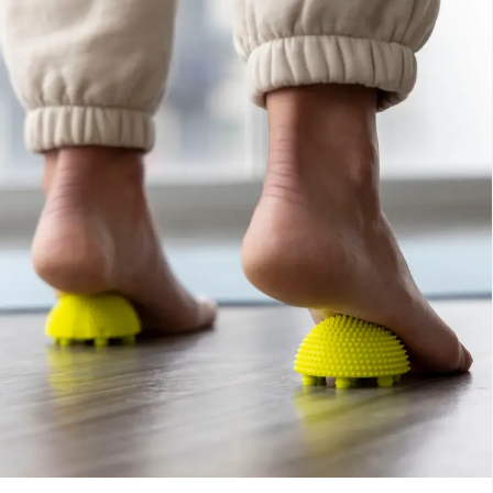
く、「Dr.エミリーのMOVEPROウェビナーコンボ申し込みする
（私が担当）で、解剖クラス中もインストラクター全員に通訳
とNabosoニューロボールが無料でもらえる！」キャンペーンの
がつきます。日本語サポートのある安心できる環境で解剖実習
終了日でもあります。🎁 ・6月20&21日開催の「アスレチッ
クラスに参加したいなら、チャンスは今回しかありません 🇯🇵
ク・アーチ：足底腱膜がいかにスピード、安定性、パワーを生
お申し込みに関する詳細、およびお申し込みは、こちらのペー
み出すのか」 ・9月5&6日に開催の「アーチへの過負荷:足底腱
ジからご確認ください。 そのうち申し込もう、と思っているな
膜炎はなぜ起こるのか その原因と解決策」 に同時にお申し込
ら、間に合わなくなる前にどうぞ。 👉 詳細はこちら
みをいただけば、¥5,940のニューロボールを1つ無料でプレゼ
ントするキャンペーンは、6月7日（日）23:59まで！⏰ 👉 Dr.
エミリーのイベント詳細はこちら