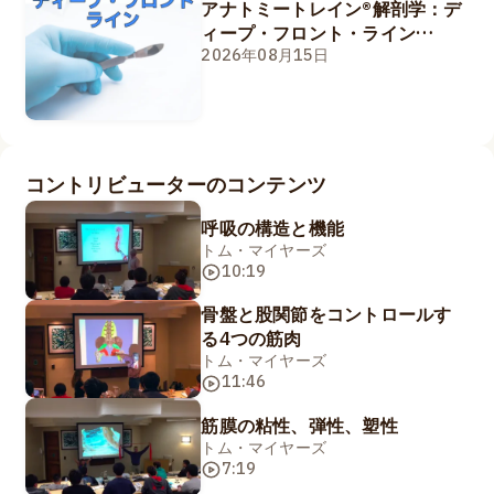
アナトミートレイン®解剖学：デ
ィープ・フロント・ライン
8/15&16
2026年08月15日
コントリビューターのコンテンツ
呼吸の構造と機能
トム・マイヤーズ
10:19
骨盤と股関節をコントロールす
る4つの筋肉
トム・マイヤーズ
11:46
筋膜の粘性、弾性、塑性
トム・マイヤーズ
7:19