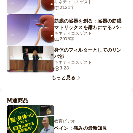
ト2/2
キネティコスゲスト
2121字
筋膜の臓器を創る：臓器の筋膜
マトリックスを露わにする パー
ト1/2
キネティコスゲスト
2075字
身体のフィルターとしてのリン
パ節
キネティコスゲスト
3:28
もっと見る
関連商品
教育ビデオ
ペイン：痛みの最新知見