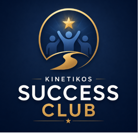
プ・フロント・ラインの構造のみでなく、その奥深い意味合い
と機能を解説してくれるのは、アナトミートレインの著者ト
ム・マイヤーズ。そしてあり得ないほどに精確で巧みな解剖を
担当してくれるのはトッド・ガルシア。逐次通訳は私、谷佳織
が担当をさせていただきます。 久々にトムがオンライン解剖の
解説に戻ってきてくれること、ディープ・フロント・ラインの
舌から足趾までの繋がりをしっかりじっくり観察できることに
加えて、今回は超ボーナス！ライブ参加が難しい方でも、各日
終了後24時間以内を目安に配信される収録ビデオを30日間何度
でもご視聴いただけます。🎉 今までオンライン解剖クラスに参
加をしたことがない、という方も、スケジュール的に余裕がな
いかも、と思っていた方も、ディープ・フロント・ラインに以
前から関心があったという方も、とにかく見逃せないクラスに
なること間違いありません。 💡とんでもなくお得な早期申込割
引が適用される期間内にちょっと急いでお申し込みください。
👉 詳細はこちら