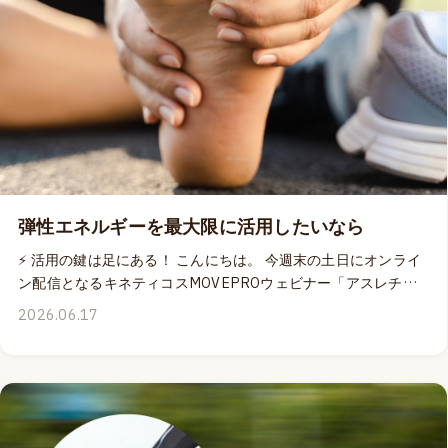
ます。 皆さまからいただいたご回答は、Success Clubをより価
値あるものにするための大切な参考とさせていただきます。 📅
回答期限：7月5日（日）23:59まで ▶ Success Club事前アンケ
ートはこちら Success Clubへの参加をご希望の方へ ⭐ Success
Clubは、プレミアムメンバー限定の新しいサービスです。
2026年のSuccess Clubは、7月13日の週よりスタート予定で
す。 参加をご希望の方は、7月5日（日）23:59までにプレミア
ムメンバーへお申込みください。 ▶ プレミアムメンバーシップ
の詳細・お申込みはこちら 皆さまと共に学び、成長できる機会
弾性エネルギーを最大限に活用したいなら
となることを、スタッフ一同楽しみにしております。😊 どうぞ
よろしくお願いいたします。
⚡ 活用の鍵は足にある！ こんにちは。 今週末の土日にオンライ
ン配信となるキネティコスMOVEPROウェビナー「アスレチッ
ク・アーチ：足底腱膜がいかにスピード、安定性、パワーを生
2026.06.17
み出すか」のスライド資料がDr.エミリーから届きました。現在
絶賛日本語翻訳中のスライド資料を眺めながら、重力と床反力
から受け取るエネルギーを最大限に活用するために、いかに足
の構造と知覚が重要であるのかを再確認しているところです。
ジョギングを楽しむ人も、ランニングを真剣にトレーニングや
競技の一環として実践している人も、重力が私達に与えてくれ