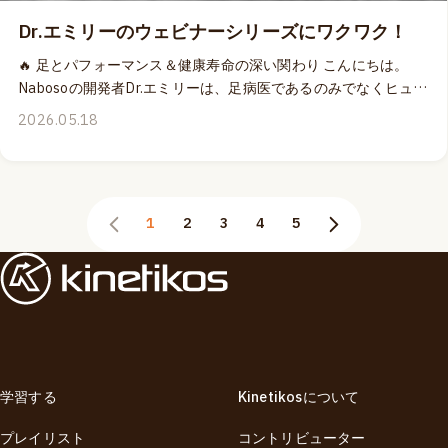
因と解決策」で、負荷、感覚入力、組織の適応から紐解く足底
Dr.エミリーのウェビナーシリーズにワクワク！
腱膜痛への理解を深め、問題解決の方法を提供します。 🎁 Dr.エ
ミリーによる上記のMOVEPROウェビナーを同時にお申し込み
🔥 足とパフォーマンス＆健康寿命の深い関わり こんにちは。
いただくと、「ナボソ・ニューロボール」を1個無料でプレゼン
Nabosoの開発者Dr.エミリーは、足病医であるのみでなくヒュー
ト！ さらに！🔥 6月7日に開催する対面イベント「動きの健康寿
マンムーブメントの専門家でもあります。 理解しやすい表現と
2026.05.18
命：マスターマインド」と同時に申し込めば、上記のウェビナ
実践的な動きへの応用を取り入れたエミリーの指導は、足と身
ーが10%オフになります！（マスターマインドに申し込み済の
体の動きに関する奥深い理解と豊富な経験を持っているからこ
方はウェビナー購入時に10%割引が自動適用されます） ⏳ Dr.エ
そ、複雑になりすぎがちなテーマをシンプルに噛み砕いて、誰
ミリー関連の本キャンペーンは6月7日（日）23:59までの期間
にでもアクセスしやすい素晴らしい学びの経験を提供してくれ
限定ですから、ちょっとだけ慌ててくださいね〜！ 👉 Dr.エミ
1
2
3
4
5
るのだと思います。✨ キネティコスMOVEPROウェビナーシリ
リーのイベント詳細はこちら
ーズでは、6月と9月に足底腱膜に注目した2つのウェビナーを
お届けします： 🦶 6月の「アスレチックアーチ：足底腱膜がい
かにスピード、安定性、パワーを生み出すのか」では、ランや
ジャンプをはじめとしたスポーツパフォーマンスに、バネとパ
ワーを生み出し効果的に衝撃吸収することができる足底腱膜の
重要な役割とトレーニング方法をカバーします。 ⚡ 9月の「アー
チへの過負荷：足底腱膜炎はなぜ起こるのか その原因と解決
学習する
Kinetikosについて
策」では、足部の問題としてよく見られるにも関わらず誤解さ
れがちな足底腱膜痛を、様々な視点から捉え、理解を深めた上
プレイリスト
コントリビューター