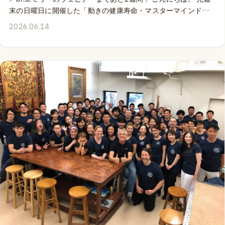
末の日曜日に開催した「動きの健康寿命・マスターマインド」
は、実際に出会える時間の重要さを再認識することができた、
2026.06.14
最高に楽しくて充実した時間となりました。✨ 対面イベントは
最高ではあるのですが、とはいえ、現実的に考える時、限られ
た時間の中で学びたいことを自分の時間枠に合わせて学ぶこと
ができるオンラインの学びの機会が得られることも素晴らしい
と思うのです。 来週末の土日にライブ配信となるDr.エミリー・
スプリカルのMOVEPROウェビナー「アスレチックアーチ:足底
腱膜がいかにスピード、安定性、パワーを生み出すのか」で
は、Dr.エミリーが、ランニングをはじめとするパフォーマンス
において、いかに足部のアーチ構造、足底腱膜から全身のファ
シアのネットワークが重要な役割を果たすのかを、構造と感覚
の側面からわかりやすく解説してくれます。🏃🏻‍♀️‍➡️ さらに、弾性
を高めるために実際何ができるのか？豊富な実技を使って、よ
り実践的にシェアしてくれる「わかりやすくて使いこなせる」
ウェビナーになること間違いなし！⚡ 様々なスポーツを楽しむ
方、特にランニングのパフォーマンスと効率性を高めたいと思
っている方、そしてランナーをはじめとするアスリートの指導
や治療を担当されている方、いつまでもカンガルーのように楽