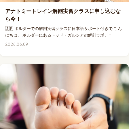
に弾むような身体を維持したいと思っている方、全ての皆さん
にとって必見のウェビナーになると思います。🦘 このウェビナ
アナトミートレイン解剖実習クラスに申し込むな
ーと9月5&6日に配信となるDr.エミリーのMOVEPRO「アーチ
ら今！
への過負荷：足底腱膜炎はなぜ起こるのか その原因と解決
🇯🇵 ボルダーでの解剖実習クラスに日本語サポート付きで こん
策」を同時にお申し込みいただくと両クラス共に15%オフが適
にちは。 ボルダーにあるトッド・ガルシアの解剖ラボ、
用されるチャンスは6月21日（日）11:00まで。 MOVEPROウ
Laboratory of Anatomical Enlightenment において、アナトミ
ェビナーは、ウェビナー収録ビデオ付きですからライブで参加
2026.06.09
ートレインが開催する解剖実習クラスに、トム・マイヤーズが
できなくても、いつでも何度でもビデオにアクセスできますか
リードインストラクターとして参加するのは、今年2026年、そ
ら、安心してお申し込みください。 👉 詳細はこちら
して来年2027年開催のクラスのみ、ということが発表されてい
ます。 2016年から2019年までの4年間に渡り、キネティコス
では解剖実習クラスのお手伝いを提供させていただきました。
今年2026年は、過去の開催時とは物価も為替レートも大幅に異
なる状況となっており、参加者の皆さんの参加費を必要以上に
高騰させてしまうことがないように、旅行サポートなどを含ま
ない、ミニマムのパッケージでクラスにご参加いただけるよ
う、弊社では言語サポートのみを十分に提供させていただく形
式でのお手伝いをさせていただきます。 ユタ大学のドナープロ
グラムとの長年の信頼関係のもとに提供していただく、薬品処
理を施されていない冷凍で保管されたご献体を、隅から隅まで