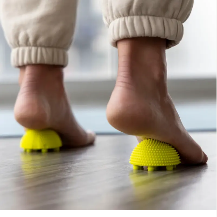
く、「Dr.エミリーのMOVEPROウェビナーコンボ申し込みする
（私が担当）で、解剖クラス中もインストラクター全員に通訳
とNabosoニューロボールが無料でもらえる！」キャンペーンの
がつきます。日本語サポートのある安心できる環境で解剖実習
終了日でもあります。🎁 ・6月20&21日開催の「アスレチッ
クラスに参加したいなら、チャンスは今回しかありません 🇯🇵
ク・アーチ：足底腱膜がいかにスピード、安定性、パワーを生
お申し込みに関する詳細、およびお申し込みは、こちらのペー
み出すのか」 ・9月5&6日に開催の「アーチへの過負荷:足底腱
ジからご確認ください。 そのうち申し込もう、と思っているな
膜炎はなぜ起こるのか その原因と解決策」 に同時にお申し込
ら、間に合わなくなる前にどうぞ。 👉 詳細はこちら
みをいただけば、¥5,940のニューロボールを1つ無料でプレゼ
ントするキャンペーンは、6月7日（日）23:59まで！⏰ 👉 Dr.
エミリーのイベント詳細はこちら