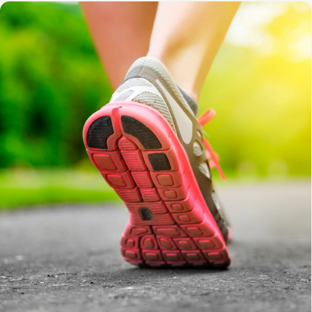
は、4名の素晴らしいプレゼンターによるセミナーを提供しま
す。トップバッターはDr.エミリー・スプリカル 🎓 エミリーは会
場登壇ではなく、オンライン登壇となりますが、75分間の時間
枠の中で、「ムーブメント・ロンジェビティ（動きの健康寿
命）」という概念を掘り下げます。これは、生涯を通じて可動
性、安定性、自信、そして自立性を維持する能力のことです。
受講者の皆さんは、なぜ「運動の量」だけでなく「運動の質」
が、健康的なエイジングにおいて最も見落とされがちな柱の一
つであるのかを学びます 🧠 寿命を伸ばすだけでなく、健康寿命
を最大化するための、新しい処方箋を科学と実践の両面から学
ぶチャンスです。 このセミナーはビデオ収録をいたしません。
6月7日のマスターマインドイベントに参加される方のみが学べ
る内容となります。今からでもまだ間に合いますよ！ さらにDr.
エミリーは、 🦶 6月オンライン配信となるMOVEPROウェビナ
ー「アスレチック・アーチ：足底腱膜がいかにスピード、安定
性、パワーを生み出すのか」で、ファシア、フォース、感覚知
能からアスリートの足の持つ可能性を最大限に引き出す方法を
シェアします。 ⚡ 9月オンライン配信となるMOVEPROウェビナ
ー「アーチへの過負荷：足底腱膜炎はなぜ起こるのか その原