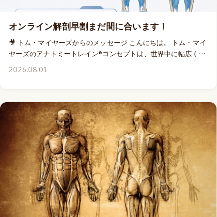
オンライン解剖早割まだ間に合います！
🎥 トム・マイヤーズからのメッセージ こんにちは。 トム・マイ
ヤーズのアナトミートレイン®コンセプトは、世界中に幅広く伝
わっていて、インターネット上には、直接トムから学んだこと
2026.08.01
もなく、「アナトミートレイン®」を指導する資格も有さない方
達が、平気でIPも商標登録も無視して「アナトミートレイン教
えます」的な広告を出したりしていますよねぇ。IPに対するリ
テラシーの低さ加減にがっかりはしますが、と同時に、「アナ
トミートレイン®」を、まるで一般名詞であるかのように、ここ
まで広めてしまったトムは、すごいよなぁ、とも思います。🌍
そのトム・マイヤーズが解説を提供する「アナトミートレイン®
ディープフロントライン」のオンライン解剖クラスの開催が、8
月15&16日の週末に近づいてまいりました。そしてトムからの
ビデオメッセージもつい昨日届きました。 😄 2年ぶりにオンラ
イン解剖クラスの解説に戻ってくるトムは、ワクワクしすぎて
日程を言い間違えてはいますが、間違いなく8/15&16のライブ
配信でございます。 ✨ トムのビデオが、早期申込割引