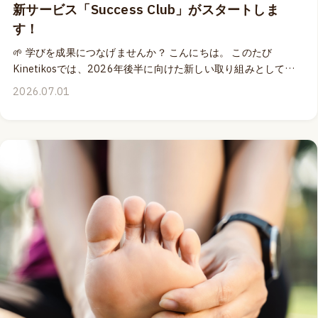
新サービス「Success Club」がスタートしま
す！
🌱 学びを成果につなげませんか？ こんにちは。 このたび
Kinetikosでは、2026年後半に向けた新しい取り組みとして、
Success Clubをスタートします。🎉 Kinetikosはこの13年間、
2026.07.01
多くの運動指導者や治療家の皆さまへ継続教育をご提供してき
ました。 しかし、学ぶことと、それを日々の現場で成果につな
げることは必ずしも同じではありません。 新しい知識をどのよ
うに整理し、統合し、自分自身のサービスへ落とし込んでいく
のか。 そして、その積み重ねを通して、より良いプロフェッシ
ョナルとして成長し、自分らしい成功を築いていくこと。🌱
Success Clubは、そのプロセスをサポートするために誕生した
新しいプログラムです。 2026年末までの約6か月間にわたり、
オンラインミーティング（全6回 - 収録ビデオ付き）Success
Club限定コンテンツ を通して、参加者同士が共に学び、考え、
成長していく機会をご提供します。🤝 まずは、ぜひ事前アンケ
ートにご協力ください。 アンケートは匿名で、1〜2分程度でご
回答いただけます。 職業や仕事内容、クライアント、目標、そ
して日々直面している課題についてお聞きする内容となってい