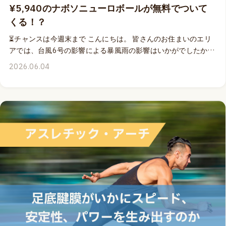
¥5,940のナボソニューロボールが無料でついて
くる！？
⏳チャンスは今週末まで こんにちは。 皆さんのお住まいのエリ
アでは、台風6号の影響による暴風雨の影響はいかがでしたか？
🌧️ 大きな被害などがなかったことをお祈りいたしております。
2026.06.04
いつでもどこにいても、どんな天候でも、学びたい時に学びた
いことにアクセスできる、オンライン配信のウェビナーや、ア
ーカイブビデオは、こういった悪天候の日でも学び続けること
を応援してくれるもの。 今月の20&21日の2日間、各日2時間ず
つの計4時間の時間枠で、Naboso開発者である足病医Dr.エミリ
ーが提供するMOVEPROウェビナー「アスレチック・アーチ：
足底腱膜がいかにスピード、安定性、パワーを生み出すのか」
では、全身をつなぐファシアのネットワークの弾性リコイルを
最適化し、よりパワフルに、より素速く地面を蹴ることができ
る、より効率的な身体を獲得する秘訣をシェアします 👣⚡ 🎁 こ
のウェビナーと9月5&6日にお届けする「アーチへの過負荷：足
底腱膜炎はなぜ起こるのか その原因と解決策」に同時にお申
し込みをいただくと、Dr.エミリーが開発したNabosoニューロボ
ールを1個無料でプレゼントする特別キャンペーンは、今週末日