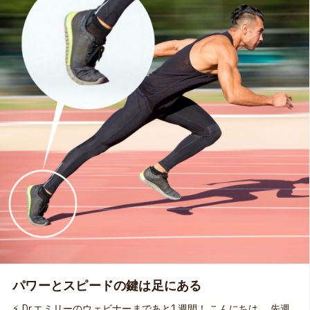
るギフトである床反力を、ネガティブな衝撃として受け取るの
ではなく、エネルギーのポテンシャルとして最大限に活用する
ための秘訣を知りたいのではないかと思います。⚡ この「アス
レチック・アーチ：足底腱膜がいかにスピード、安定性、パワ
ーを生み出すか」と、9月5&6日にライブ配信となる「アーチへ
の過負荷：足底腱膜炎はなぜ起こるのか その原因と解決策」
を同時にお申し込みいただけば、15%オフ（合計割引額：
¥3,793）になる期間限定オファーは、今週の日曜日、6月21日
の11:00まで！ MOVEPROウェビナーのシリーズは、アーカイ
ブビデオ付きですから、ライブ配信時に受講できない方にも安
心してお申し込みをいただけます。🎥 ライブ参加者にはNSCA
とJATIの継続教育単位が付与されます！ バネのように効率的に
弾む身体を取り戻したいなら、ぜひその秘訣を学んでみてくだ
さい。🦘 👉 詳細はこちら
パワーとスピードの鍵は足にある
⚡ Dr.エミリーのウェビナーまであと1週間！ こんにちは。 先週