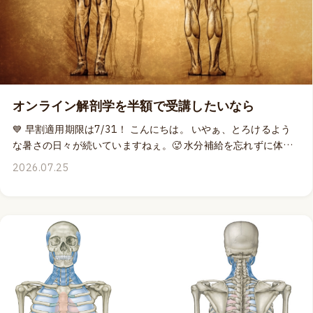
（¥43,978 → ¥21,989）の適用期限の前々日に届いてしまった
ので、このビデオを見て「よし！」と申し込みを決意される
方々に手を差し延べるべく、早割適用期限を8月3日（月）の
23:59まで3日間延長させていただくことにいたしました。
15&16日のライブ配信時に参加できなくても、配信後に編集を
終えて提供されるアーカイブビデオに30日間、何度でもアクセ
スできますから、安心してお申し込みいただけます。 🦴 今回の
オンライン解剖学を半額で受講したいなら
ディープフロントラインの解剖では、解剖の匠トッド・ガルシ
💙 早割適用期限は7/31！ こんにちは。 いやぁ、とろけるよう
アがどのような新しい観点からの解剖を見せてくれるのか？私
な暑さの日々が続いていますねぇ。🥵 水分補給を忘れずに体調
自身、期待にワクワクしつつ、そろそろ通訳としての準備を始
管理をしっかりしなきゃぁ！という今の時期に、もう一つ忘れ
めなければならないぞ、と気合を入れ始めております。 💻 オン
2026.07.25
て欲しくないのは、アナトミートレインオンライン解剖クラス
ラインでお会いしましょう！ 👉 詳細はこちら
の早割適用期限です。📅 アナトミートレインの本を読んでいな
い人でも、おそらくどこかで聞いたことがある「ディープ・フ
ロント・ライン」は、舌から足趾まで繋がるファシアの連結で
す。🦴 このラインをそっくりそのままオンライン解剖で確認す
ることができる2日間、各日3時間ずつ、合計6時間の最高に素
晴らしいクラスを、なぁんと、なんと、通常参加価格の50%オ
フで申し込める（¥43,978 → ¥21,989）の早割適用期限が7月
31日23:59に迫ってまいりました。✨ 📺 ライブ参加できないと