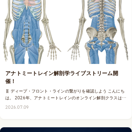
いう方も、今回のオンライン解剖クラスから、各日のライブ配
信終了後24時間以内を目安にリリースされるアーカイブ収録ビ
デオに30日間何度でもアクセスできますから、安心してお申し
込みいただけます。 👨‍🏫 オンライン解剖クラスの解説には、約
2年ぶりに、アナトミートレイン著者であるトム・マイヤーズが
登場します。 ディープ・フロント・ラインというコンセプトの
意味合いを理解しながら、実際の身体構造の連続性をトッド・
ガルシアの素晴らしい解剖スキルによって鮮明な画面で確認で
きる最高の学びの時間になります。日本語通訳は、私、谷佳織
が担当させていただきます。 ✨ ぜひご参加くださいね！ 👉 詳
細はこちら
アナトミートレイン解剖学ライブストリーム開
催！
🧬 ディープ・フロント・ラインの繋がりを確認しよう こんにち
は。 2026年、アナトミートレインのオンライン解剖クラスは開
催されないのかなぁ？と不安な気持ちになってしまっていた皆
2026.07.09
さんに朗報です。✨ なんと来月！8月15&16日の週末に、アナ
トミートレインの「コア」の定義である「ディープ・フロン
ト・ライン」の繋がりをしっかりと確認する各日3時間ずつ合計
6時間のオンライン解剖クラスが配信となります！📺 ディー