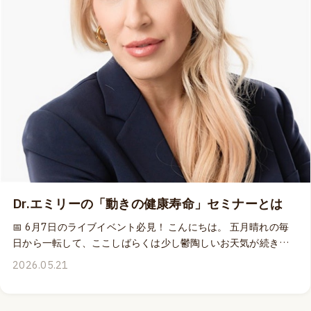
ク・アーチ：足底腱膜がいかにスピード、安定性、パワーを生
み出すのか」 では、足底腱膜を単なる解剖学的構造としてでは
なく、身体のバネと感覚システムの両面から深く掘り下げてい
きます。 ライブ参加者は 🎓 NSCA：0.4CEU（A） 🎓 JATI：2
単位 の継続教育単位取得対象です。 もちろん、MOVEPROウェ
ビナーには収録ビデオが含まれていますので、ライブ参加でき
ない方も安心してお申し込みいただけます。📹 そして現在、 ⚡
6月「アスレチック・アーチ：足底腱膜がいかにスピード、安定
性、パワーを生み出すのか」 ⚡ 9月「アーチへの過負荷：足底腱
膜炎はなぜ起こるのか — その原因と解決策」 の両方をお申し込
みいただくと、お好きな色の「ナボソニューロボール」を1個無
料でプレゼントしています。🎁 この特別キャンペーンは6月7日
Dr.エミリーの「動きの健康寿命」セミナーとは
（日）23:59まで。 Dr.エミリーから足底腱膜について体系的に
学べるこの機会を、どうぞお見逃しなく。 👉 Dr.エミリーのイ
📅 6月7日のライブイベント必見！ こんにちは。 五月晴れの毎
ベント詳細はこちら
日から一転して、ここしばらくは少し鬱陶しいお天気が続きそ
うですね。こんな天候の時にも動くことを楽しむ習慣は常に大
2026.05.21
切にしていたい。健康で長生きをするためには、日々の動きや
バランス、身体感覚のクオリティが重要な役割を果たすから。
6月7日（日）に東京で開催するキネティコスの対面イベントで