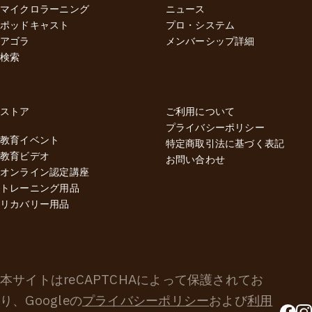
で、一時凌ぎではない長期的な回復戦略のアイデアをシェアし
マイクロラーニング
ニュース
てくれます。 Dr.エミリーによる上記2つのウェビナーを同時に
ポッドキャスト
プロ・システム
お申し込みいただくと、なんとお好きな色の「ナボソニューロ
アゴラ
メンバーシップ詳細
ボール」を1個無料でプレゼント！🎁 さらに、Dr.エミリーがオ
検索
ンラインでセミナー登壇してくれる、6月7日（日）東京開催の
対面イベント「動きの健康寿命：マスターマインド」と同時に
お申し込みいただくと、ウェビナー参加費が10%オフになっち
ストア
ご利用について
ゃいます！🔥 （すでにマスターマインドにお申し込みの方は、
プライバシーポリシー
ウェビナー購入時に自動的に10%オフが適用されます。）
教育イベント
特定商取引法に基づく表記
MOVEPROウェビナーは、収録ビデオ付きですから、ライブで
教育ビデオ
お問い合わせ
参加できない方も安心してお申し込みいただけます。 私達の身
オンライン認定講座
体と動きの基盤である足部、そして身体全体のバネ＆パワーの
トレーニング用品
源である足底腱膜についての理解を深めてケガを予防し、痛み
リカバリー用品
を管理し、パフォーマンス向上を目指したいなら、Dr.エミリー
のウェビナーシリーズは絶対見逃すべきではないと思います。
💪 この超お得なキャンペーンは、6月7日（日）23:59までの期
間限定となります。チャンスを逃すな！ 👉 Dr.エミリーのイベ
本サイトはreCAPTCHAによって保護されてお
ント詳細はこちら
り、Googleの
プライバシーポリシー
および
利用