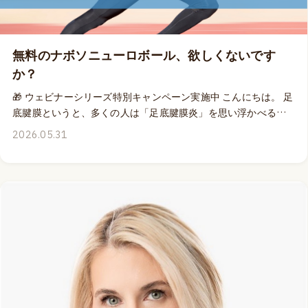
曜日、6月7日の23:59までの期間限定です。 私は、2つに割っ
たドーム状のニューロボールを洗面台の前に置いて、歯磨きを
するたびに足底の5つのポイントを刺激しているのですが、ニュ
無料のナボソニューロボール、欲しくないです
ーロボールは、足底からの感覚入力にも、血液循環の促進に
か？
も、ファシアへの水和作用向上にも、とにかく便利に役立って
くれる優れもの。💡 ¥5,940のニューロボールを1つ無料で、そ
🎁 ウェビナーシリーズ特別キャンペーン実施中 こんにちは。 足
れもブルーかライムイエローの好きな色を選んでゲットでき
底腱膜というと、多くの人は「足底腱膜炎」を思い浮かべるか
る、めっちゃ嬉しいチャンスですから、見逃さないでください
もしれません。 しかし、足底腱膜は単なる痛みの原因となる組
2026.05.31
ね！ 👉 Dr.エミリーのイベント詳細はこちら
織ではなく、スピード、安定性、パワー、そして効率的な動き
にも大きく関わる、身体の重要なパフォーマンス構造です。🦶
だからこそ、足部や足底腱膜についての理解は、トレーナー、
治療家、リハビリテーション専門職、ピラティスインストラク
ターなど、あらゆる動きの専門家にとって価値のある知識だと
思います。 そして、このテーマについて学ぶ講師として、Dr.エ
ミリー・スプリカルほど適任な人物はなかなかいません。
NABOSOの開発者であり、機能的足病医であり、ヒューマンム
ーブメント専門家でもあるDr.エミリーは、長年にわたり足部機
能とパフォーマンスの関係について世界中で教育活動を行って
います。🌎 6月開催のMOVEPROウェビナー 🦶「アスレチッ