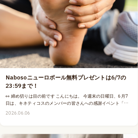
目の行き届いたプロに徹したラボの空間で、トッド・ガルシア
とトム・マイヤーズに加えて、解剖学に深い知識と経験を持つ
アシスタントの指導者達と共に解剖に参加する、他に類を見な
い高レベルの解剖実習クラス。このクラスに、日本語の言語サ
ポート付きで参加できる貴重なチャンスが近づいてきました ✨
📍 2026年10月20日〜23日の4日間、アメリカ合衆国コロラド
州ボルダー（最寄空港はデンバー空港）のトッド・ガルシアの
ラボで開催されるアナトミートレイン解剖実習クラス（日本人
クラス）には、既に定員数の70%のお申し込みをいただいてい
ます。 ボルダーでの解剖実習クラスに、私たちキネティコスが
Nabosoニューロボール無料プレゼントは6/7の
言語サポートを提供させていただく、日本人グループを対象と
したクラスの開催は、おそらく今回が最後になると思います。
23:59まで！
もし、解剖実習クラスへの参加を検討中である、とか、いつか
👀 締め切りは目の前です こんにちは。 今週末の日曜日、6月7
参加しようと思っている、というのであれば、決断は今！だと
日は、キネティコスのメンバーの皆さんへの感謝イベント「動
思います。 今回のクラスに申し込み損ねたら、次回トム・マイ
きの健康寿命：マスターマインド」を開催させていただくので
ヤーズと一緒に解剖クラスに参加できるチャンスは、来年ま
2026.06.06
すが、私自身のプレゼンテーションスライドを眺めたり、豪華
で。それも、言語サポートのあるクラスではなく、インターナ
講師陣のプレゼンテーション資料を眺めたりしてワクワク感を
ショナルのクラスに参加してご自身でナビゲートをすることに
募らせ中です。 この6月7日は、マスターマインド開催のみでな
なります。 毎朝60分間のトムのレクチャーも日本語通訳付き