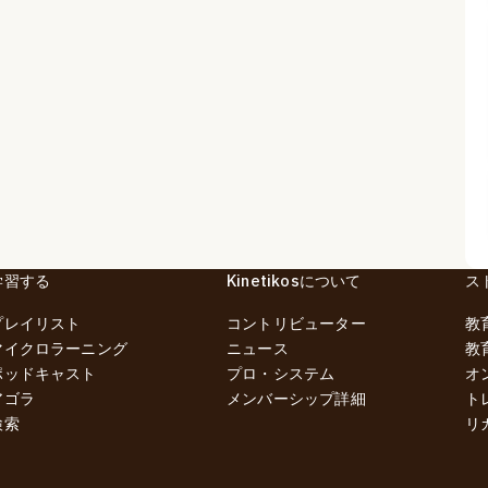
学習する
Kinetikosについて
ス
プレイリスト
コントリビューター
教
マイクロラーニング
ニュース
教
ポッドキャスト
プロ・システム
オ
アゴラ
メンバーシップ詳細
ト
検索
リ