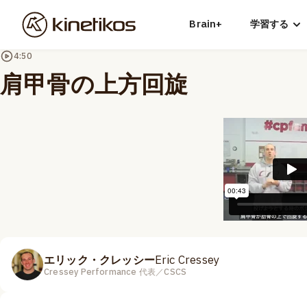
Brain+
学習する
4:50
肩甲骨の上方回旋
エリック・クレッシー
Eric Cressey
Cressey Performance 代表／CSCS