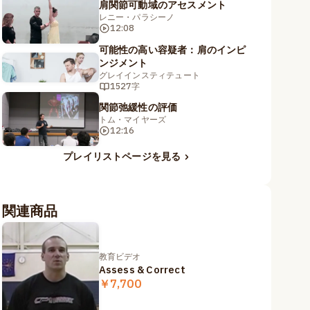
肩関節可動域のアセスメント
レニー・パラシーノ
12:08
可能性の高い容疑者：肩のインピ
ンジメント
グレイインスティテュート
1527字
関節弛緩性の評価
トム・マイヤーズ
12:16
プレイリストページを見る
関連商品
教育ビデオ
Assess & Correct
￥7,700