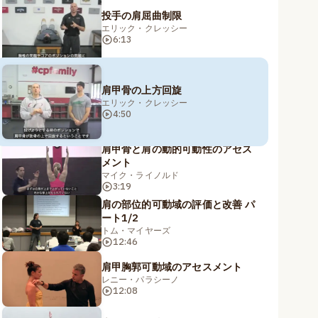
投手の肩屈曲制限
エリック・クレッシー
6:13
肩甲骨の上方回旋
エリック・クレッシー
4:50
肩甲骨と肩の動的可動性のアセス
メント
マイク・ライノルド
3:19
肩の部位的可動域の評価と改善 パ
ート1/2
トム・マイヤーズ
12:46
肩甲胸郭可動域のアセスメント
レニー・パラシーノ
12:08