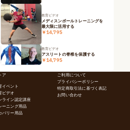
教育ビデオ
メディスンボールトレーニングを
最大限に活用する
￥14,795
教育ビデオ
アスリートの脊椎を保護する
￥14,795
トア
ご利用について
プライバシーポリシー
育イベント
特定商取引法に基づく表記
育ビデオ
お問い合わせ
ンライン認定講座
レーニング用品
カバリー用品