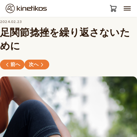
2024.02.23
足関節捻挫を繰り返さないた
めに
前へ
次へ