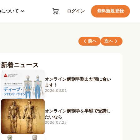
kosについて
ログイン
無料新規登録
前へ
次へ
新着ニュース
オンライン解剖早割まだ間に合い
ます！
2026.08.01
オンライン解剖学を半額で受講し
たいなら
2026.07.25