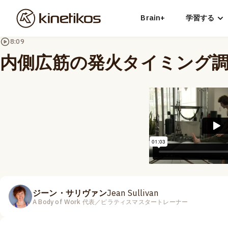
Brain+
学習する
8:09
内側広筋の発火タイミング
ジーン・サリヴァン
Jean Sullivan
A Body of Work 代表／ピラティスマスタートレーナー