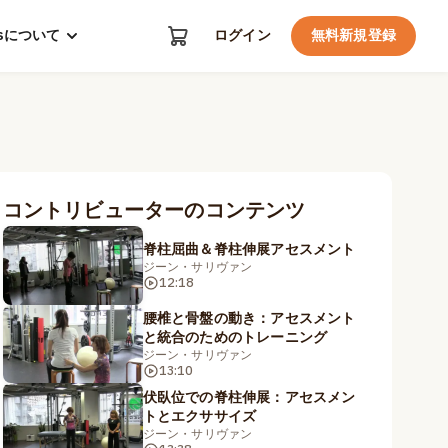
kosについて
ログイン
無料新規登録
コントリビューターのコンテンツ
脊柱屈曲＆脊柱伸展アセスメント
ジーン・サリヴァン
12:18
腰椎と骨盤の動き：アセスメント
と統合のためのトレーニング
ジーン・サリヴァン
13:10
伏臥位での脊柱伸展：アセスメン
トとエクササイズ
ジーン・サリヴァン