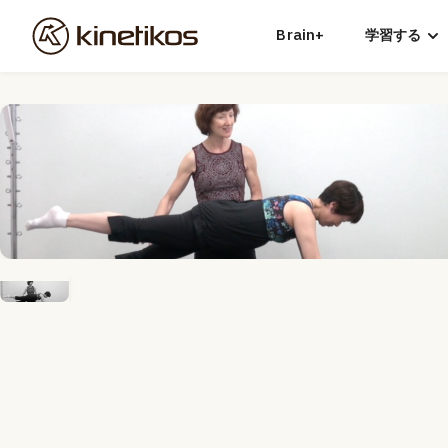
Brain+
学習する