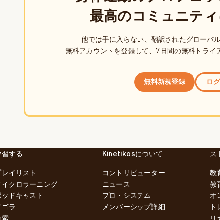
最高のコミュニティ
他では手に入らない、翻訳されたグローバ
無料アカウントを登録して、7日間の無料トライ
無料新規登録
ログ
学習する
Kinetikosについて
ス
プレイリスト
コントリビューター
教
マイクロラーニング
ニュース
教
ポッドキャスト
プロ・システム
オ
アゴラ
メンバーシップ詳細
ト
検索
リ