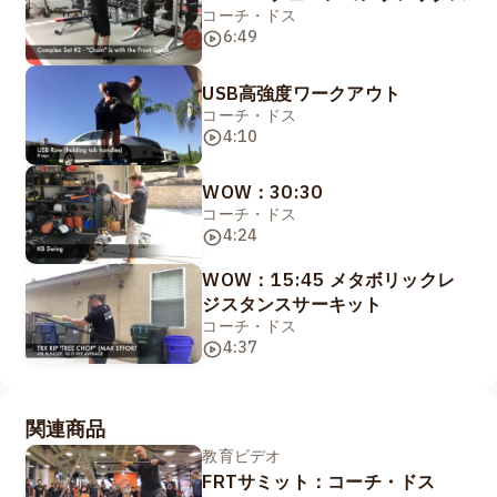
コーチ・ドス
6:49
USB高強度ワークアウト
コーチ・ドス
4:10
WOW：30:30
コーチ・ドス
4:24
WOW：15:45 メタボリックレ
ジスタンスサーキット
コーチ・ドス
4:37
関連商品
教育ビデオ
FRTサミット：コーチ・ドス