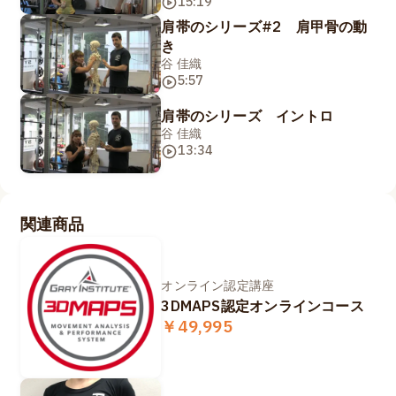
15:19
肩帯のシリーズ#2 肩甲骨の動
き
谷 佳織
5:57
肩帯のシリーズ イントロ
谷 佳織
13:34
関連商品
オンライン認定講座
3DMAPS認定オンラインコース
￥49,995