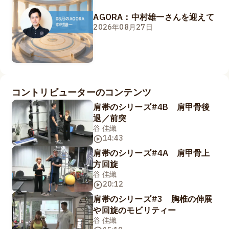
AGORA：中村雄一さんを迎えて
2026年08月27日
コントリビューターのコンテンツ
肩帯のシリーズ#4B 肩甲骨後
退／前突
谷 佳織
14:43
肩帯のシリーズ#4A 肩甲骨上
方回旋
谷 佳織
20:12
肩帯のシリーズ#3 胸椎の伸展
や回旋のモビリティー
谷 佳織