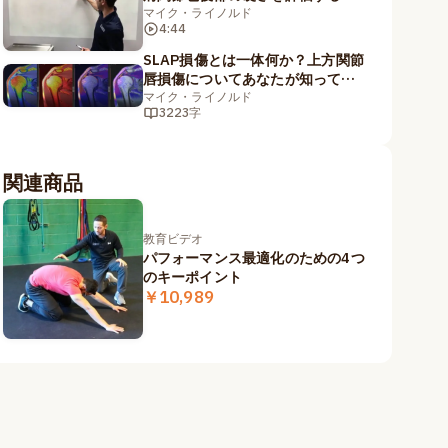
マイク・ライノルド
4:44
SLAP損傷とは一体何か？上方関節
唇損傷についてあなたが知ってお
くべきことトップ5
マイク・ライノルド
3223字
関連商品
教育ビデオ
パフォーマンス最適化のための4つ
のキーポイント
￥10,989