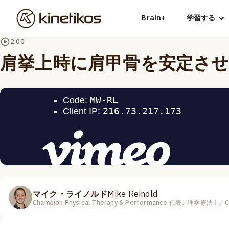
Brain+
学習する
2:00
肩挙上時に肩甲骨を安定さ
マイク・ライノルド
Mike Reinold
Champion Physical Therapy & Performance 代表／理学療法士／