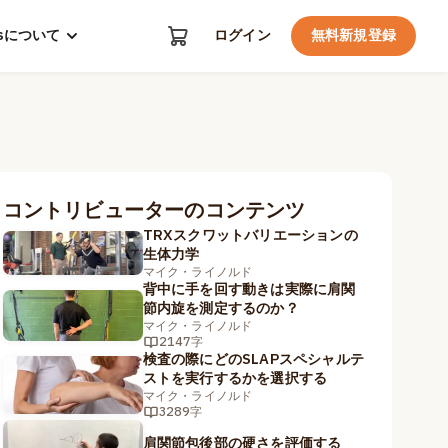
kosについて
ログイン
無料新規登録
コントリビューターのコンテンツ
TRXスクワットバリエーションの
生体力学
マイク・ライノルド
背中に手を回す動きは実際に肩関
節内旋を測定するのか？
マイク・ライノルド
2147字
検査の際にどのSLAPスペシャルテ
ストを実行するかを選択する
マイク・ライノルド
3289字
肩関節包後部の硬さを評価する