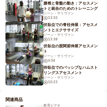
腰椎と骨盤の動き：アセスメン
トと統合のためのトレーニング
ジーン・サリヴァン
13:10
伏臥位での脊柱伸展：アセスメ
ントとエクササイズ
ジーン・サリヴァン
13:38
伏臥位の股関節伸展アセスメン
ト
ジーン・サリヴァン
6:54
仰臥位でのパッシブなハムスト
リングスアセスメント
ジーン・サリヴァン
10:23
関連商品
教育ビデオ