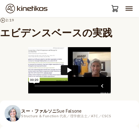
2:19
エビデンスベースの実践
スー・ファルソニ
Sue Falsone
Structure & Function 代表／理学療法士／ATC／CSCS