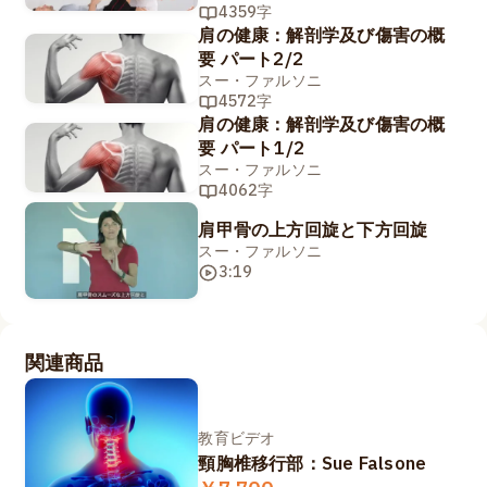
4359字
肩の健康：解剖学及び傷害の概
要 パート2/2
スー・ファルソニ
4572字
肩の健康：解剖学及び傷害の概
要 パート1/2
スー・ファルソニ
4062字
肩甲骨の上方回旋と下方回旋
スー・ファルソニ
3:19
関連商品
教育ビデオ
頸胸椎移行部：Sue Falsone