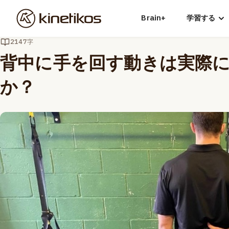
Brain+
学習する
2147字
背中に手を回す動きは実際
か？