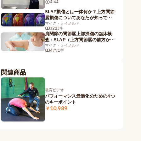
4:44
SLAP損傷とは一体何か？上方関節
唇損傷についてあなたが知ってお
くべきことトップ5
マイク・ライノルド
3223字
肩関節の関節唇上部損傷の臨床検
査：SLAP（上方関節唇の前方から
後方にかけての）損傷に特化した
マイク・ライノルド
4791字
最適なテストは何か？
関連商品
教育ビデオ
パフォーマンス最適化のための4つ
のキーポイント
￥10,989