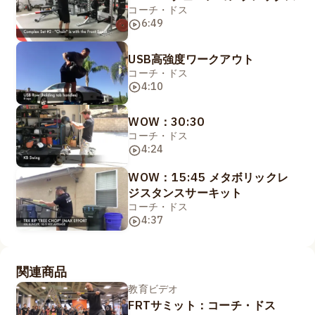
コーチ・ドス
6:49
USB高強度ワークアウト
コーチ・ドス
4:10
WOW：30:30
コーチ・ドス
4:24
WOW：15:45 メタボリックレ
ジスタンスサーキット
コーチ・ドス
4:37
関連商品
教育ビデオ
FRTサミット：コーチ・ドス