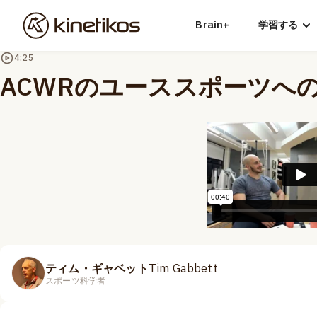
Brain+
学習する
4:25
ACWRのユーススポーツへ
ティム・ギャベット
Tim Gabbett
スポーツ科学者