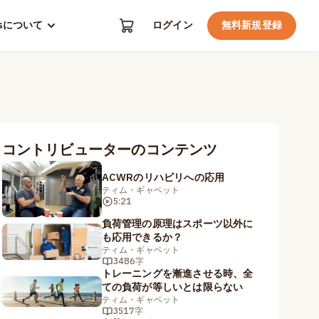
kosについて
ログイン
無料新規登録
コントリビューターのコンテンツ
ACWRのリハビリへの応用
ティム・ギャベット
5:21
負荷管理の原理はスポーツ以外に
も応用できるか？
ティム・ギャベット
3486字
トレーニングを漸進させる時、全
ての負荷が等しいとは限らない
ティム・ギャベット
3517字