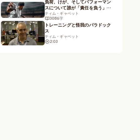
負荷、けが、そしてパフォーマン
スについて誰が「責任を負う」の
か？
ティム・ギャベット
3086字
トレーニングと怪我のパラドック
ス
ティム・ギャベット
2:03