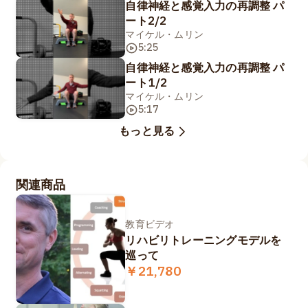
自律神経と感覚入力の再調整 パ
ート2/2
マイケル・ムリン
5:25
自律神経と感覚入力の再調整 パ
ート1/2
マイケル・ムリン
5:17
もっと見る
関連商品
教育ビデオ
リハビリトレーニングモデルを
巡って
￥21,780