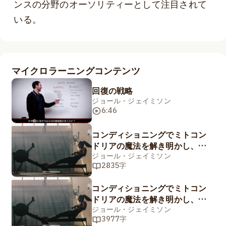
ンスの分野のオーソリティーとして注目されて
いる。
マイクロラーニングコンテンツ
回復の戦略
ジョール・ジェイミソン
6:46
コンディショニングでミトコン
ドリアの魔法を解き明かし、代
謝を最適化する方法 パート2/2
ジョール・ジェイミソン
2835字
コンディショニングでミトコン
ドリアの魔法を解き明かし、代
謝を最適化する方法 パート1/2
ジョール・ジェイミソン
3977字