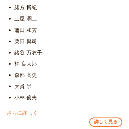
緒方 博紀
土屋 潤二
蒲田 和芳
栗田 興司
諸谷 万衣子
桂 良太郎
森部 高史
大貫 崇
小林 俊夫
さらに詳しく
詳しく見る