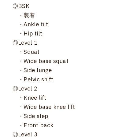
◎BSK
・装着
・Ankle tilt
・Hip tilt
◎Level 1
・Squat
・Wide base squat
・Side lunge
・Pelvic shift
◎Level 2
・Knee lift
・Wide base knee lift
・Side step
・Front back
◎Level 3