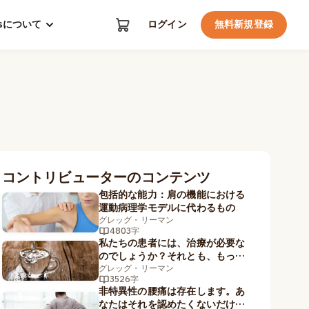
kosについて
ログイン
無料新規登録
コントリビューターのコンテンツ
包括的な能力：肩の機能における
運動病理学モデルに代わるもの
グレッグ・リーマン
4803字
私たちの患者には、治療が必要な
のでしょうか？それとも、もっと
大きい容量のカップが必要なので
グレッグ・リーマン
3526字
しょうか？
非特異性の腰痛は存在します。あ
なたはそれを認めたくないだけな