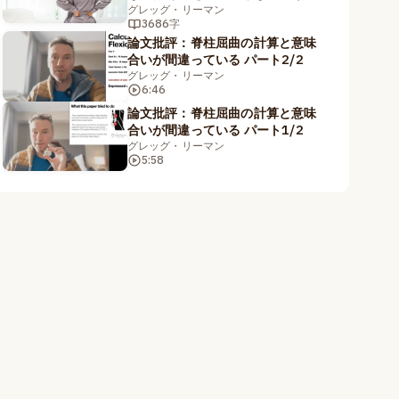
のです。
グレッグ・リーマン
3686字
論文批評：脊柱屈曲の計算と意味
合いが間違っている パート2/2
グレッグ・リーマン
6:46
論文批評：脊柱屈曲の計算と意味
合いが間違っている パート1/2
グレッグ・リーマン
5:58