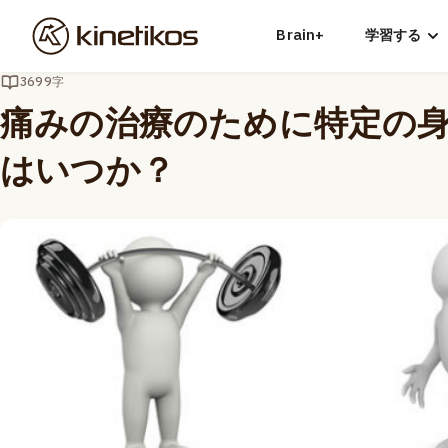
Brain+
学習する
3699字
痛みの治療のために特定の
はいつか？