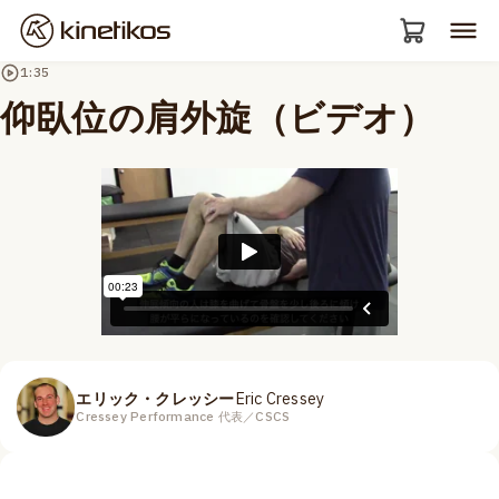
1:35
仰臥位の肩外旋（ビデオ）
エリック・クレッシー
Eric Cressey
Cressey Performance 代表／CSCS