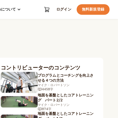
kosについて
ログイン
無料新規登録
コントリビューターのコンテンツ
プログラムとコーチングを向上さ
せる４つの方法
マイク・ロバートソン
4458字
地面を基盤としたコアトレーニン
グ パート2/2
マイク・ロバートソン
874字
地面を基盤としたコアトレーニン