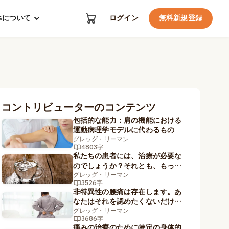
kosについて
ログイン
無料新規登録
コントリビューターのコンテンツ
包括的な能力：肩の機能における
運動病理学モデルに代わるもの
グレッグ・リーマン
4803字
私たちの患者には、治療が必要な
のでしょうか？それとも、もっと
大きい容量のカップが必要なので
グレッグ・リーマン
3526字
しょうか？
非特異性の腰痛は存在します。あ
なたはそれを認めたくないだけな
のです。
グレッグ・リーマン
3686字
痛みの治療のために特定の身体的