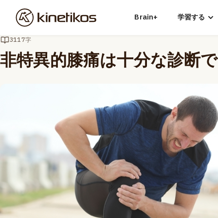
Brain+
学習する
3117字
非特異的膝痛は十分な診断であ