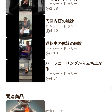
キャシー・ドゥリー
1:08
円回内筋の触診
キャシー・ドゥリー
4:20
運転中の体幹の回旋
キャシー・ドゥリー
2:18
ハーフニーリングから立ち上が
る
キャシー・ドゥリー
4:04
関連商品
教育ビデオ