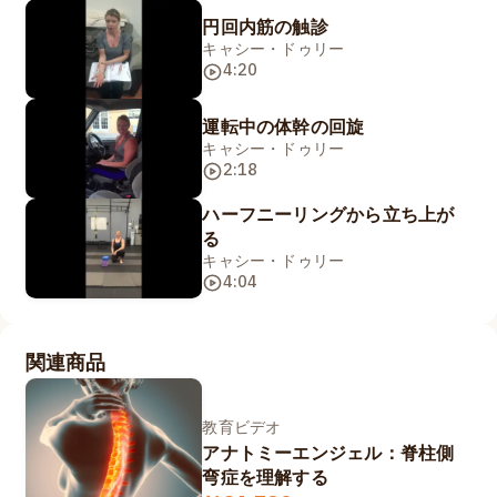
円回内筋の触診
キャシー・ドゥリー
4:20
運転中の体幹の回旋
キャシー・ドゥリー
2:18
ハーフニーリングから立ち上が
る
キャシー・ドゥリー
4:04
関連商品
教育ビデオ
アナトミーエンジェル：脊柱側
弯症を理解する