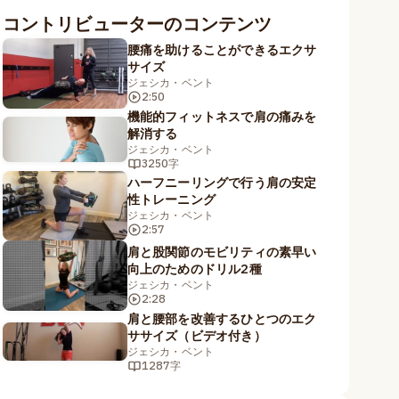
コントリビューターのコンテンツ
腰痛を助けることができるエクサ
サイズ
ジェシカ・ベント
2:50
機能的フィットネスで肩の痛みを
解消する
ジェシカ・ベント
3250字
ハーフニーリングで行う肩の安定
性トレーニング
ジェシカ・ベント
2:57
肩と股関節のモビリティの素早い
向上のためのドリル2種
ジェシカ・ベント
2:28
肩と腰部を改善するひとつのエク
ササイズ（ビデオ付き）
ジェシカ・ベント
1287字