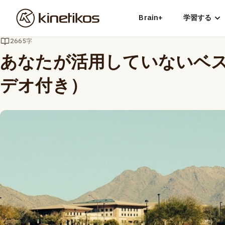
Brain+
学習する
2665字
あなたが活用していないベ
デオ付き）