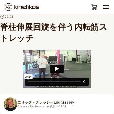
01:28
脊柱伸展回旋を伴う内転筋ス
トレッチ
エリック・クレッシー
Eric Cressey
Cressey Performance 代表／CSCS