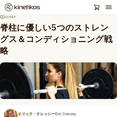
2194字
脊柱に優しい5つのストレン
グス＆コンディショニング戦
略
エリック・クレッシー
Eric Cressey