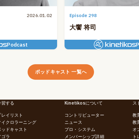
2026.01.02
Episode 298
大饗 将司
Podcast
P
ポッドキャスト 一覧へ
学習する
Kinetikosについて
ス
プレイリスト
コントリビューター
教
マイクロラーニング
ニュース
教
ポッドキャスト
プロ・システム
オ
アゴラ
メンバーシップ詳細
ト