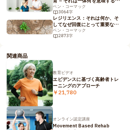
育 – それは一体何を意味するの
か…?
ベン・コーマック
3064字
レジリエンス：それは何か、そ
してなぜ回復にとって重要なの
か？ パート1/2
ベン・コーマック
2873字
関連商品
教育ビデオ
エビデンスに基づく高齢者トレ
ーニングのアプローチ
￥21,780
オンライン認定講座
Movement Based Rehab