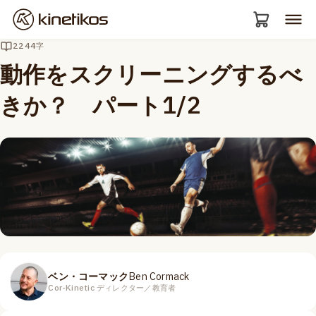
2244字
動作をスクリーニングするべ
きか？ パート1/2
ベン・コーマック
Ben Cormack
Cor-Kinetic ディレクター／教育者