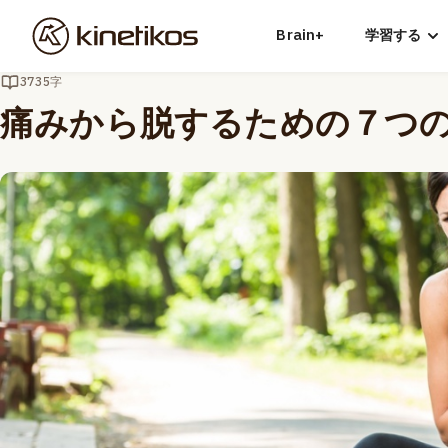
Brain+
学習する
3735字
痛みから脱するための７つの道