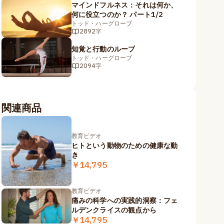
マインドフルネス：それは何か、
何に役立つのか？ パート1/2
トッド・ハーグローブ
2892字
知覚と行動のループ
トッド・ハーグローブ
2094字
関連商品
教育ビデオ
ヒトという動物のための健康な動
き
￥14,795
教育ビデオ
痛みの科学への実践的洞察：フェ
ルデンクライスの観点から
￥14,795