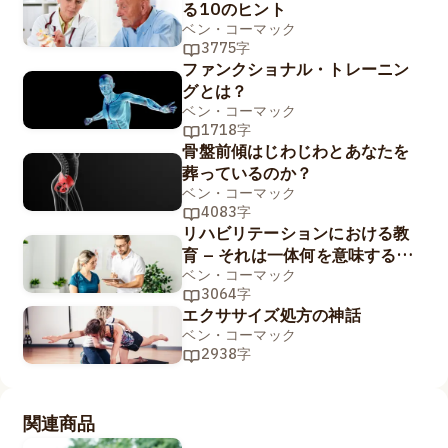
る10のヒント
ベン・コーマック
3775字
ファンクショナル・トレーニン
グとは？
ベン・コーマック
1718字
骨盤前傾はじわじわとあなたを
葬っているのか？
ベン・コーマック
4083字
リハビリテーションにおける教
育 – それは一体何を意味するの
か…?
ベン・コーマック
3064字
エクササイズ処方の神話
ベン・コーマック
2938字
関連商品