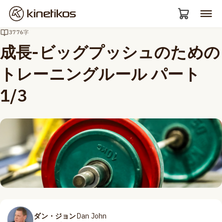
3776字
成長-ビッグプッシュのための
トレーニングルール パート
1/3
ダン・ジョン
Dan John