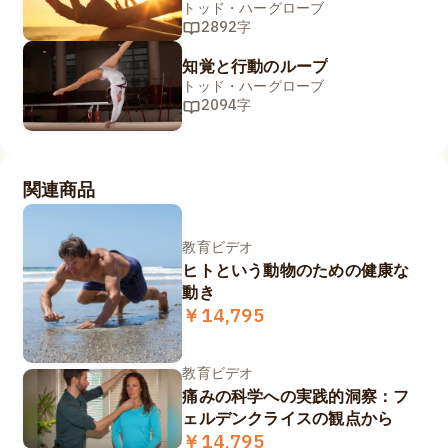
1/2
トッド・ハーグローブ
2892字
知覚と行動のループ
トッド・ハーグローブ
2094字
関連商品
教育ビデオ
ヒトという動物のための健康な
動き
￥14,795
教育ビデオ
痛みの科学への実践的洞察：フ
ェルデンクライスの観点から
￥14,795