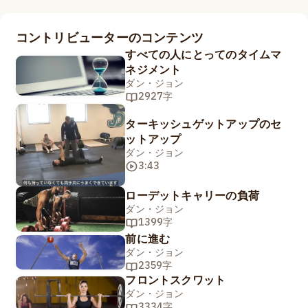
コントリビューターのコンテンツ
すべての人にとってのタイムマ
ネジメント
ダン・ジョン
2927字
ターキッシュゲットアップのセ
ットアップ
ダン・ジョン
3:43
ローデットキャリーの負荷
ダン・ジョン
1399字
前に進む
ダン・ジョン
2359字
フロントスクワット
ダン・ジョン
3334字