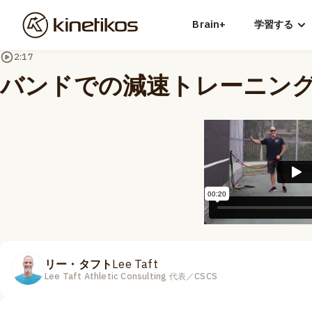
Brain+
学習する
2:17
バンドでの減速トレーニン
リー・タフト
Lee Taft
Lee Taft Athletic Consulting 代表／CSCS