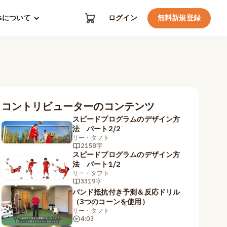
kosについて
ログイン
無料新規登録
コントリビューターのコンテンツ
スピードプログラムのデザイン方
法 パート2/2
リー・タフト
2158字
スピードプログラムのデザイン方
法 パート1/2
リー・タフト
3319字
バンド抵抗付き予測＆反応ドリル
（3つのコーンを使用）
リー・タフト
4:03