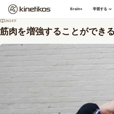
Brain+
学習する
2624字
筋肉を増強することができ