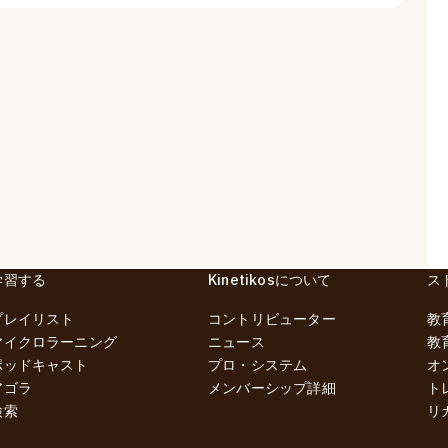
学習する
Kinetikosについて
ス
プレイリスト
コントリビューター
教
マイクロラーニング
ニュース
教
ポッドキャスト
プロ・システム
オ
アゴラ
メンバーシップ詳細
ト
検索
リ