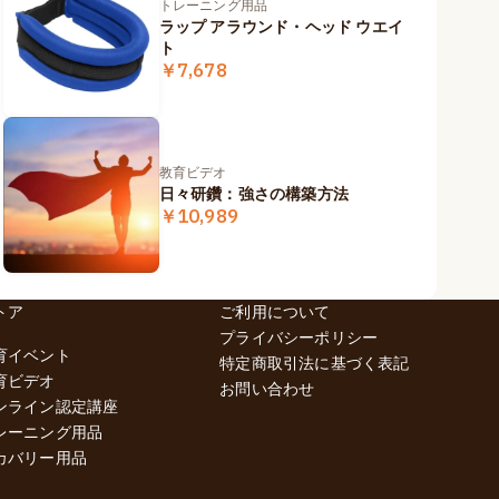
トレーニング用品
ラップ アラウンド・ヘッド ウエイ
ト
￥7,678
教育ビデオ
日々研鑽：強さの構築方法
￥10,989
トア
ご利用について
プライバシーポリシー
育イベント
特定商取引法に基づく表記
育ビデオ
お問い合わせ
ンライン認定講座
レーニング用品
カバリー用品