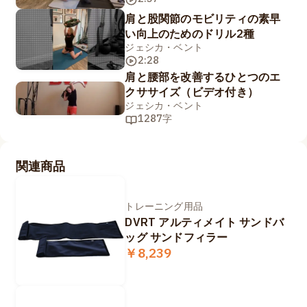
肩と股関節のモビリティの素早
い向上のためのドリル2種
ジェシカ・ベント
2:28
肩と腰部を改善するひとつのエ
クササイズ（ビデオ付き）
ジェシカ・ベント
1287字
関連商品
トレーニング用品
DVRT アルティメイト サンドバ
ッグ サンドフィラー
￥8,239