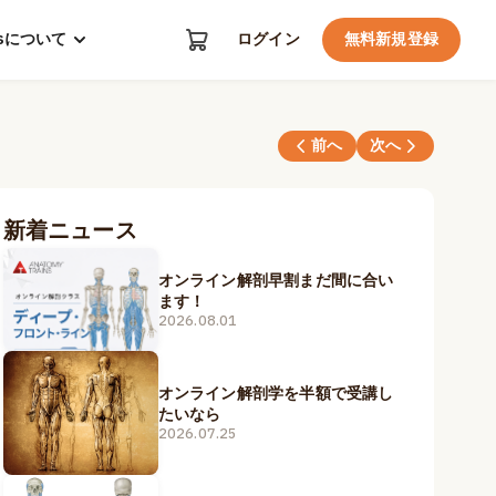
kosについて
ログイン
無料新規登録
前へ
次へ
新着ニュース
オンライン解剖早割まだ間に合い
ます！
2026.08.01
オンライン解剖学を半額で受講し
たいなら
2026.07.25