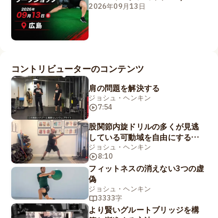
2026年09月13日
コントリビューターのコンテンツ
肩の問題を解決する
ジョシュ・ヘンキン
7:54
股関節内旋ドリルの多くが見逃
している可動域を自由にする方
法
ジョシュ・ヘンキン
8:10
フィットネスの消えない3つの虚
偽
ジョシュ・ヘンキン
3333字
より賢いグルートブリッジを構