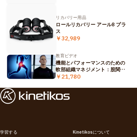
リカバリー用品
ロールリカバリー アール8 プラ
ス
￥32,989
教育ビデオ
機能とパフォーマンスのための
軟部組織マネジメント：股関節
複合体重視
￥21,780
学習する
Kinetikosについて