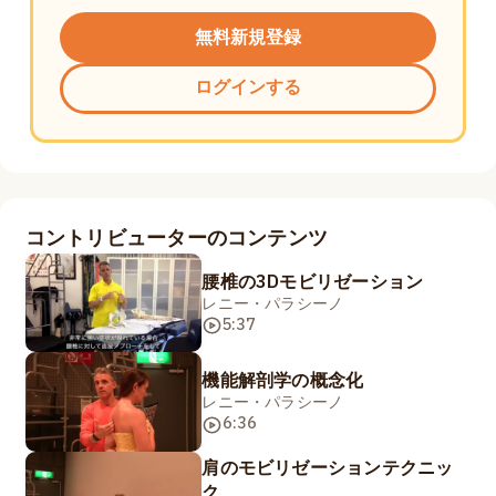
無料新規登録
ログインする
コントリビューターのコンテンツ
腰椎の3Dモビリゼーション
レニー・パラシーノ
5:37
機能解剖学の概念化
レニー・パラシーノ
6:36
肩のモビリゼーションテクニッ
ク