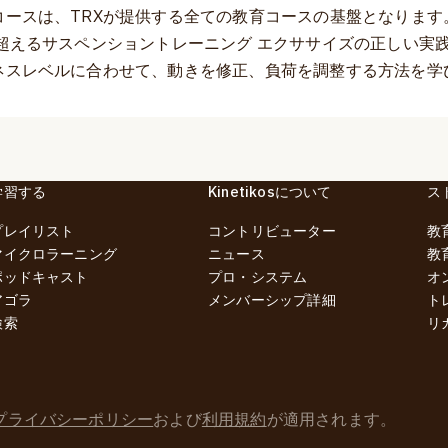
コースは、TRXが提供する全ての教育コースの基盤となります
を超えるサスペンショントレーニング エクササイズの正しい実
ネスレベルに合わせて、動きを修正、負荷を調整する方法を学
学習する
Kinetikosについて
ス
プレイリスト
コントリビューター
教
マイクロラーニング
ニュース
教
ポッドキャスト
プロ・システム
オ
アゴラ
メンバーシップ詳細
ト
検索
リ
プライバシーポリシー
および
利用規約
が適用されます。